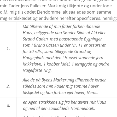
min Fader Jens Pallesen Mørk mig tilkjøbte og under lode
d.M. mig tilskiødet Eiendomme, alt saaledes som samme
mig er tilskøidet og endvidere herefter Specificeres, nemlig:
Mit tilhørende af min fader forhen iboende
Huus, beliggende paa Sønder Siide af Ald eller
Strand Gaden, med paastaaende Bygninger,
som i Brand Cassen under Nr. 11 er assureret
1.
for 30 rdlr., samt tilliggende Grund og
Haugeplads med den i Huuset staaende Jern
Kakkelovn, 1 kobber Kidel, 1 Jerngryde og andre
Nagelfaste Ting.
Alle de på Byens Marker mig tilhørende Jorder,
2.
således som min Fader mig samme haver
tilskjødet og han forhen ejet haver, Neml.:
en Ager, strækkene sig fra benævnte mit Huus
a.
og ned til den saakaldede Hommelbæk.