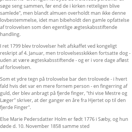
søge seng sammen, før end de i kirken retteligen blive
samlede", men blandt almuen overholdt man ikke denne
lovbestemmelse, idet man bibeholdt den gamle opfattelse
af trolovelsen som den egentlige ægteskabsstiftende
handling.
I ret 1799 blev trolovelser helt afskaffet ved kongeligt
reskript af 4. Januar, men trolovelsesskikken fortsatte dog -
uden at være ægteskabsstiftende - og er i vore dage afløst
af forlovelsen.
Som et ydre tegn på trolovelse bar den trolovede - i hvert
fald hvis det var en mere fornem person - en fingerring af
guld, der blev anbragt på fjerde finger, "thi vise Mestre og
Læger" skriver, at der ganger en åre fra Hjertet op til den
fjerde Finger".
Else Marie Pedersdatter Holm er født 1776 i Sæby, og hun
døde d. 10. November 1858 samme sted