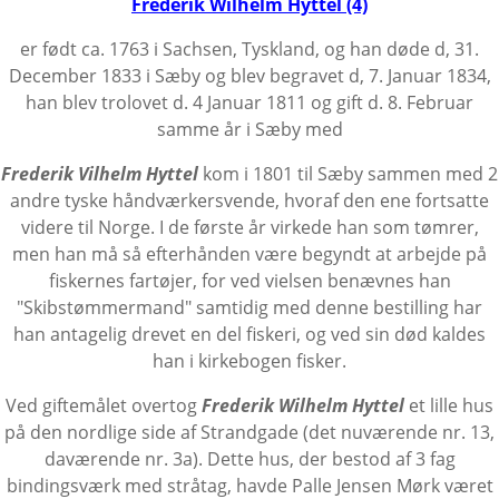
Frederik Wilhelm Hyttel (4)
er født ca. 1763 i Sachsen, Tyskland, og han døde d, 31.
December 1833 i Sæby og blev begravet d, 7. Januar 1834,
han blev trolovet d. 4 Januar 1811 og gift d. 8. Februar
samme år i Sæby med
Frederik Vilhelm Hyttel
kom i 1801 til Sæby sammen med 2
andre tyske håndværkersvende, hvoraf den ene fortsatte
videre til Norge. I de første år virkede han som tømrer,
men han må så efterhånden være begyndt at arbejde på
fiskernes fartøjer, for ved vielsen benævnes han
"Skibstømmermand" samtidig med denne bestilling har
han antagelig drevet en del fiskeri, og ved sin død kaldes
han i kirkebogen fisker.
Ved giftemålet overtog
Frederik Wilhelm Hyttel
et lille hus
på den nordlige side af
Strandgade
(det nuværende nr. 13,
daværende nr. 3a). Dette hus, der bestod af 3 fag
bindingsværk med stråtag, havde Palle Jensen Mørk været