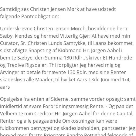
Samtidig ses Christen Jensen Mørk at have udstedt
følgende Panteobligation:
Underskrevne Christen Jensen Mørch, bosiddende her i
Sæby, kiendes og hermed Vitterlig Gjør: At have med min
Curator, Sr. Christen Lunds Samtykke, til Laans bekommet
sidst afvigte Snapsting af Kiøbmand Hr. Jørgen Aabel i
bem.te Sæbye, den Summa 130 Rdlr., skriver Et Hundrede
og Tredive Rigsdaler; Thi forpligter jeg herved mig og
Arvinger at betale fornævnte 130 Rdlr. med sine Renter
skadesløs i alle Maader, til hvilket Aars 13de Juni med 1/4,
aars
Opsigelse fra enten af Siderne, samme vorder opsagt; samt
imidlertid at svare Forordningsmæssig Rente. - Og paa det
Velbem.te min Creditor Hr. Jørgen Aabel for denne Capital,
Renter og alle paagaaende Omkostninger kan være
fuldkommen betrygget og skadesløsholden, pantsætter jeg
herved med første Prioritets Pandte Rettighed følgende af