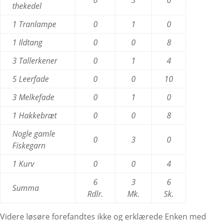
thekedel
1 Tranlampe
0
1
0
1 Ildtang
0
0
8
3 Tallerkener
0
1
4
5 Leerfade
0
0
10
3 Melkefade
0
1
0
1 Hakkebræt
0
0
8
Nogle gamle
0
3
0
Fiskegarn
1 Kurv
0
0
4
6
3
6
Summa
Rdlr.
Mk.
Sk.
Videre løsøre forefandtes ikke og erklærede Enken med