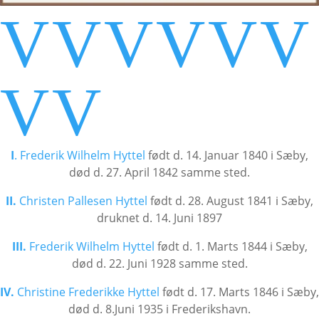
V
V
V
V
V
V
V
V
I
. Frederik Wilhelm Hyttel
født d. 14. Januar 1840 i Sæby,
død d. 27. April 1842 samme sted.
II.
Christen Pallesen Hyttel
født d. 28. August 1841 i Sæby,
druknet d. 14. Juni 1897
III.
Frederik Wilhelm Hyttel
født d. 1. Marts 1844 i Sæby,
død d. 22. Juni 1928 samme sted.
IV.
Christine Frederikke Hyttel
født d. 17. Marts 1846 i Sæby,
død d. 8.Juni 1935 i Frederikshavn.