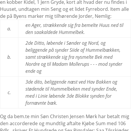
en kobber Kidel, 1 Jern Gryde, kort alt hvad der nu findes i
Huuset, undtagen min Seng og et lidet Fyrrebord. Item alle
de på Byens marker mig tilhørende Jorder, Nemlig:
en Ager, strækkende sig fra bemelte Huus ned til
a.
den saakaldede Hummelbek.
2de Ditto, løbende i Sønder og Nord, og
beliggende på synder Siide af Hummelbækken,
b.
samt strækkende sig fra nysmelte Bek med
Nordre og til Madam Mollerups - - - mod synder
ende og
3de dito, beliggende næst ved Hav Bakken og
stødende til Hummelbeken med synder Ende,
c.
med i Linie løbende 3de Blokke synden for
fornævnte bæk.
Og da bem.te min Søn Christen Jensen Mørk har betalt mig
den accorderede og mundtlig aftalte Kjøbe Sum med 106
Rdlr., skriver Et Hundrede og Sex Rigsdaler; Saa Tilsskiøder