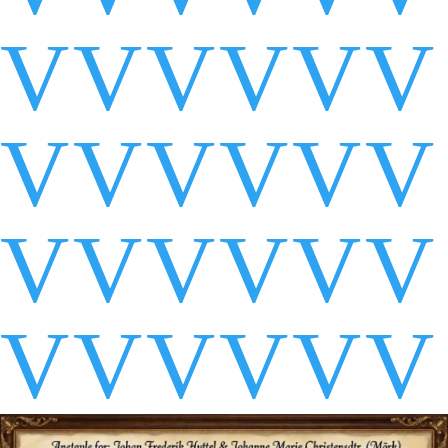
V
V
V
V
V
V
V
V
V
V
V
V
V
V
V
V
V
V
V
V
V
V
V
V