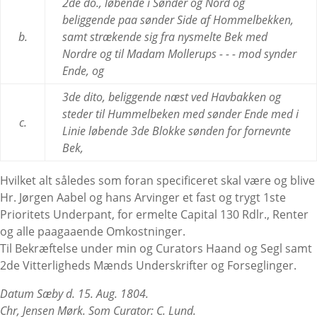
2de do., løbende i Sønder og Nord og
beliggende paa sønder Side af Hommelbekken,
b.
samt strækende sig fra nysmelte Bek med
Nordre og til Madam Mollerups - - - mod synder
Ende, og
3de dito, beliggende næst ved Havbakken og
steder til Hummelbeken med sønder Ende med i
c.
Linie løbende 3de Blokke sønden for fornevnte
Bek,
Hvilket alt således som foran specificeret skal være og blive
Hr. Jørgen Aabel og hans Arvinger et fast og trygt 1ste
Prioritets Underpant, for ermelte Capital 130 Rdlr., Renter
og alle paagaaende Omkostninger.
Til Bekræftelse under min og Curators Haand og Segl samt
2de Vitterligheds Mænds Underskrifter og Forseglinger.
Datum Sæby d. 15. Aug. 1804.
Chr, Jensen Mørk. Som Curator: C. Lund.