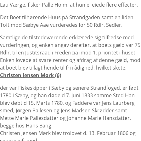
Lau Værge, fisker Palle Holm, at hun ei eiede flere effecter.
Det Boet tilhørende Huus på Strandgaden samt en liden
Toft mod Sæbye Aae vurderedes for 50 Rdlr. Sedler.
Samtlige de tilstedeværende erklærede sig tilfredse med
vurderingen, og enken angav derefter, at boets gæld var 75
Rdlr. til en Justitsraad i Fredericia imod 1. prioritet i huset.
Enken lovede at svare renter og afdrag af denne gæld, mod
at boet blev tillagt hende til fri rådighed, hvilket skete.
Christen Jensen Mørk (6)
der var Fiskeskipper i Sæby og senere Strandfoged, er født
1780 i Sæby, og han døde d 7. Juni 1833 samme Sted Han
blev døbt d 15. Marts 1780, og Faddere var Jens Laurberg
smed, Jørgen Pallesen og Jens Madsen Skrødder samt
Mette Marie Pallesdatter og Johanne Marie Hansdatter,
begge hos Hans Bang.
Christen Jensen Mørk blev trolovet d. 13. Februar 1806 og
senere gift med