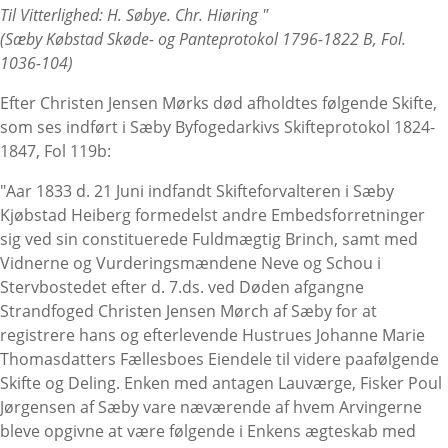
Til Vitterlighed: H. Søbye. Chr. Hiøring "
(Sæby Købstad Skøde- og Panteprotokol 1796-1822 B, Fol.
1036-104)
Efter Christen Jensen Mørks død afholdtes følgende Skifte,
som ses indført i Sæby Byfogedarkivs Skifteprotokol 1824-
1847, Fol 119b:
"Aar 1833 d. 21 Juni indfandt Skifteforvalteren i Sæby
Kjøbstad Heiberg formedelst andre Embedsforretninger
sig ved sin constituerede Fuldmægtig Brinch, samt med
Vidnerne og Vurderingsmændene Neve og Schou i
Stervbostedet efter d. 7.ds. ved Døden afgangne
Strandfoged Christen Jensen Mørch af Sæby for at
registrere hans og efterlevende Hustrues Johanne Marie
Thomasdatters Fællesboes Eiendele til videre paafølgende
Skifte og Deling. Enken med antagen Lauværge, Fisker Poul
Jørgensen af Sæby vare næværende af hvem Arvingerne
bleve opgivne at være følgende i Enkens ægteskab med