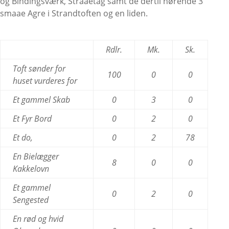
og Bindingsværk, Straaetag samt de dertil hørende 3
smaae Agre i Strandtoften og en liden.
Rdlr.
Mk.
Sk.
Toft sønder for
100
0
0
huset vurderes for
Et gammel Skab
0
3
0
Et Fyr Bord
0
2
0
Et do,
0
2
78
En Bielægger
8
0
0
Kakkelovn
Et gammel
0
2
0
Sengested
En rød og hvid