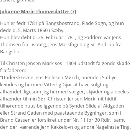
Johanne Marie Thomasdatter (7)
Hun er født 1781 på Bangsbostrand, Flade Sogn, og hun
døde d. 5. Marts 1860 i Sæby.
Hun blev døbt d. 25. Februar 1781, og Faddere var Jens
Thomsen fra Lisborg, Jens Markfoged og Sr. Andrup fra
Bangsbo.
Til Christen Jensen Mørk ses i 1804 udstedt følgende skøde
fra faderen:
"Underskrevne Jens Pallesen Mørch, boende i Sæbye,
keindes og hermed Vitterlig Gjør at have solgt og
afhændet, ligesom jeg hermed sælger, skjøder og aldeeles
afhænder til min Søn Christen Jensen Mørk mit hidtil
tilhørende huus beliggende på Synder Siide af Aldgaden
eller Strand Gaden med paastaaende Bygninger, som i
Brand Cassen er forsikret under Nr. 11 for 30 Rdlr., samt
den deri værende Jern Kakkelovn og andre Nagelfaste Ting,