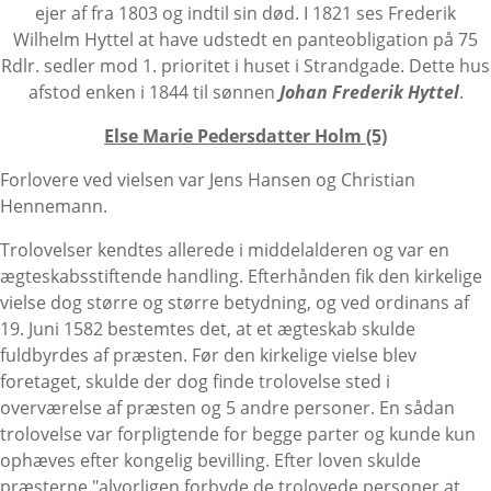
ejer af fra 1803 og indtil sin død. I 1821 ses Frederik
Wilhelm Hyttel at have udstedt en panteobligation på 75
Rdlr. sedler mod 1. prioritet i huset i Strandgade. Dette hus
afstod enken i 1844 til sønnen
Johan Frederik Hyttel
.
Else Marie Pedersdatter Holm (5)
Forlovere ved vielsen var Jens Hansen og Christian
Hennemann.
Trolovelser kendtes allerede i middelalderen og var en
ægteskabsstiftende handling. Efterhånden fik den kirkelige
vielse dog større og større betydning, og ved ordinans af
19. Juni 1582 bestemtes det, at et ægteskab skulde
fuldbyrdes af præsten. Før den kirkelige vielse blev
foretaget, skulde der dog finde trolovelse sted i
overværelse af præsten og 5 andre personer. En sådan
trolovelse var forpligtende for begge parter og kunde kun
ophæves efter kongelig bevilling. Efter loven skulde
præsterne "alvorligen forbyde de trolovede personer at