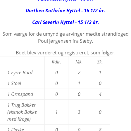
Dorthea Kathrine Hyttel - 16 1/2 år.
Carl Severin Hyttel - 15 1/2 år.
Som værge for de umyndige arvinger mødte strandfoged
Poul Jørgensen fra Sæby.
Boet blev vurderet og registreret, som følger:
Rdlr.
Mk.
Sk.
1 Fyrre Bord
0
2
1
1 Stoel
0
1
0
1 Ormspand
0
0
4
1 Trug Bakker
(vistnok Bakke
1
3
0
med Kroge)
1 Flaske
0
0
8