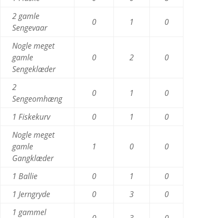
2 gamle
0
1
0
Sengevaar
Nogle meget
gamle
0
2
0
Sengeklæder
2
0
1
0
Sengeomhæng
1 Fiskekurv
0
1
0
Nogle meget
gamle
1
0
0
Gangklæder
1 Ballie
0
1
0
1 Jerngryde
0
3
0
1 gammel
0
3
0