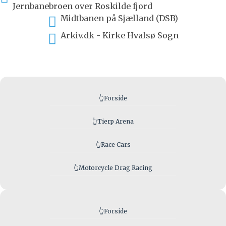
Jernbanebroen over Roskilde fjord
Midtbanen på Sjælland (DSB)

Arkiv.dk - Kirke Hvalsø Sogn

👆
Forside
👆
Tierp Arena
👆
Race Cars
👆
Motorcycle Drag Racing
👆
Forside