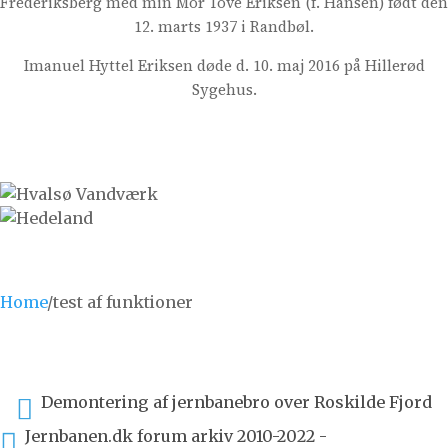
Frederiksberg med min Mor Tove Eriksen (f. Hansen) født den
12. marts 1937 i Randbøl.
Imanuel Hyttel Eriksen døde d. 10. maj 2016 på Hillerød
Sygehus.
Home
/
test af funktioner
Demontering af jernbanebro over Roskilde Fjord

Jernbanen.dk forum arkiv 2010-2022 -
