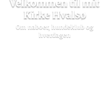
Velkommen til mit
Kirke Hvalsø
Om naboer, hundeklub og
hverdagen