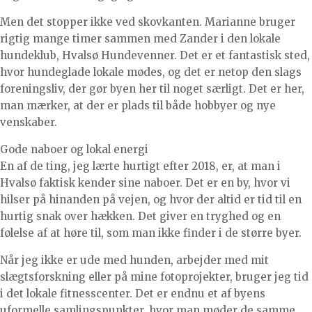
Men det stopper ikke ved skovkanten. Marianne bruger
rigtig mange timer sammen med Zander i den lokale
hundeklub, Hvalsø Hundevenner. Det er et fantastisk sted,
hvor hundeglade lokale mødes, og det er netop den slags
foreningsliv, der gør byen her til noget særligt. Det er her,
man mærker, at der er plads til både hobbyer og nye
venskaber.
Gode naboer og lokal energi
En af de ting, jeg lærte hurtigt efter 2018, er, at man i
Hvalsø faktisk kender sine naboer. Det er en by, hvor vi
hilser på hinanden på vejen, og hvor der altid er tid til en
hurtig snak over hækken. Det giver en tryghed og en
følelse af at høre til, som man ikke finder i de større byer.
Når jeg ikke er ude med hunden, arbejder med mit
slægtsforskning eller på mine fotoprojekter, bruger jeg tid
i det lokale fitnesscenter. Det er endnu et af byens
uformelle samlingspunkter, hvor man møder de samme