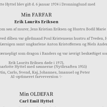
te Hyttel blev gift d. 6 januar 1924 i Dronninglund med
Min FARFAR
Erik Laurits Eriksen
som søn af murer, Jens Kristian Eriksen og Hustru Bodil Marie
ere ved dåben var gårdmand Poul Kristensens hustru af Tveden,
Kærsigen samt ungkarlene Anton Kristoffersen og Niels Ander
sin værnepligt som dragon i Randers og var iøvrigt beskæftige
Erik Laurits Eriksen døde i 1975.
arlotte Hyttel med sønnerne (Nytårsaften 1955)
tin, Carlo, Svend, Kaj, Johannes, Imanuel og Peter
AI-optimeret farveversion ✨
Min OLDEFAR
Carl Emil Hyttel