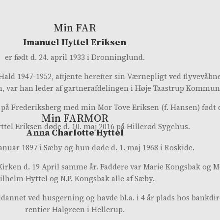
Min FAR
Imanuel Hyttel Eriksen
er født d. 24. april 1933 i Dronninglund.
ald 1947-1952, aftjente herefter sin Værnepligt ved flyvevåbn
n, var han leder af gartnerafdelingen i Høje Taastrup Kommun
r på Frederiksberg med min Mor Tove Eriksen (f. Hansen) født 
V
V
Min FARMOR
tel Eriksen døde d. 10. maj 2016 på Hillerød Sygehus.
Anna Charlotte Hyttel
 januar 1897 i Sæby og hun døde d. 1. maj 1968 i Roskide.
 Kirken d. 19 April samme år. Faddere var Marie Kongsbak og 
ilhelm Hyttel og N.P. Kongsbak alle af Sæby.
ddannet ved husgerning og havde bl.a. i 4 år plads hos bankdire
rentier Halgreen i Hellerup.