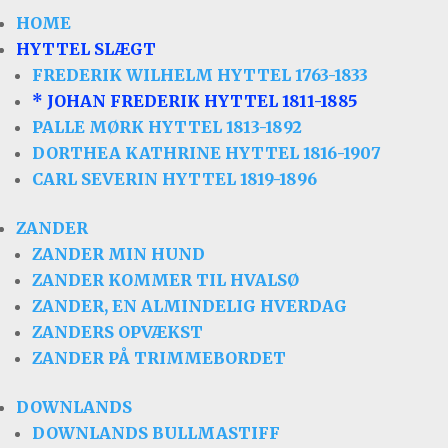
HOME
HYTTEL SLÆGT
FREDERIK WILHELM HYTTEL 1763-1833
* JOHAN FREDERIK HYTTEL 1811-1885
PALLE MØRK HYTTEL 1813-1892
DORTHEA KATHRINE HYTTEL 1816-1907
CARL SEVERIN HYTTEL 1819-1896
ZANDER
ZANDER MIN HUND
ZANDER KOMMER TIL HVALSØ
ZANDER, EN ALMINDELIG HVERDAG
Velkommen til min hjemmeside om
slægtsforskning i sl
ZANDERS OPVÆKST
fø
ZANDER PÅ TRIMMEBORDET
Her præsenteres resultaterne af omfattende genealogisk r
bl.a. d
DOWNLANDS
DOWNLANDS BULLMASTIFF
Hjemmesiden har til formål at dokumentere og bevare de