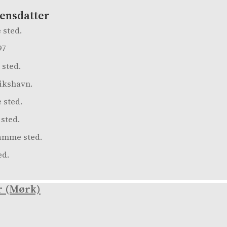
tensdatter
 sted.
97
 sted.
rikshavn.
 sted.
 sted.
samme sted.
ed.
r (Mørk)