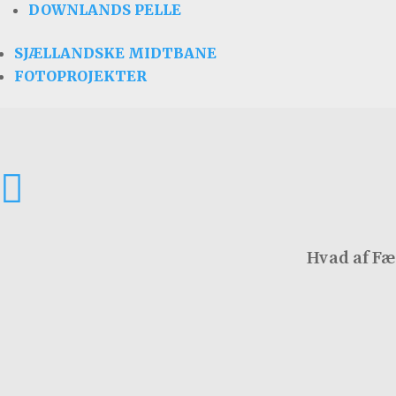
DOWNLANDS PELLE
udvikling gennem generationer. Indholdet henvender sig
slægtshisto
SJÆLLANDSKE MIDTBANE
Siden opdateres løbende i takt med nye fund og re
FOTOPROJEKTER
efterkommere, er du meget velkommen 

Hvad af Fæ