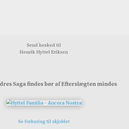
 til både nulevende efterkommere, slægtninge og andre me
rie og lokalhistorie i Nordjylland
.
ttelser. Har du oplysninger om
Johan Frederik Hyttel
eller 
til at tage kontakt og bidrage til slægtens fælles histori
Send besked til
Henrik Hyttel Eriksen
dres Saga findes
bør af Efterslægten mindes
Se forkaring til skjoldet