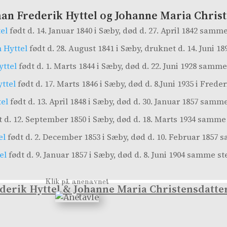
an Frederik Hyttel og Johanne Maria Chris
el
født d. 14. Januar 1840 i Sæby, død d. 27. April 1842 samme
 Hyttel
født d. 28. August 1841 i Sæby, druknet d. 14. Juni 18
ttel
født d. 1. Marts 1844 i Sæby, død d. 22. Juni 1928 samme
ttel
født d. 17. Marts 1846 i Sæby, død d. 8.Juni 1935 i Frede
el
født d. 13. April 1848 i Sæby, død d. 30. Januar 1857 samme
 d. 12. September 1850 i Sæby, død d. 18. Marts 1934 samme
el
født d. 2. December 1853 i Sæby, død d. 10. Februar 1857 
el
født d. 9. Januar 1857 i Sæby, død d. 8. Juni 1904 samme st
Klik på anenavnet
ederik Hyttel & Johanne Maria Christensdatte