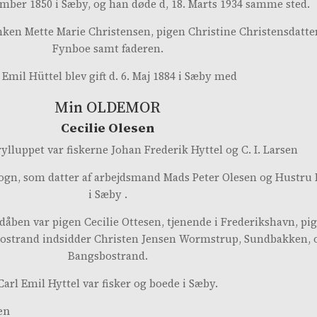
tember 1850 i Sæby, og han døde d, 18. Marts 1934 samme sted.
nken Mette Marie Christensen, pigen Christine Christensdatter,
Fynboe samt faderen.
 Emil Hüttel blev gift d. 6. Maj 1884 i Sæby med
Min OLDEMOR
Cecilie Olesen
ylluppet var fiskerne Johan Frederik Hyttel og C. I. Larsen
e Sogn, som datter af arbejdsmand Mads Peter Olesen og Hustru
i Sæby .
d dåben var pigen Cecilie Ottesen, tjenende i Frederikshavn, p
bostrand indsidder Christen Jensen Wormstrup, Sundbakken, 
Bangsbostrand.
Carl Emil Hyttel var fisker og boede i Sæby.
en