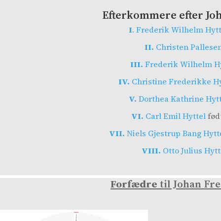
Efterkommere efter Joh
I
. Frederik Wilhelm Hytt
II.
Christen Pallesen
III.
Frederik Wilhelm Hy
IV.
Christine Frederikke Hy
V.
Dorthea Kathrine Hytt
VI.
Carl Emil Hyttel
født
VII.
Niels Gjestrup Bang Hytt
VIII.
Otto Julius Hytt
Forfædre
til Johan Fr