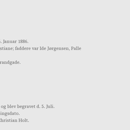
. Januar 1886.
tiane; faddere var Ide Jørgensen, Palle
trandgade.
g blev begravet d. 5. Juli.
lingsdato.
hristian Holt.