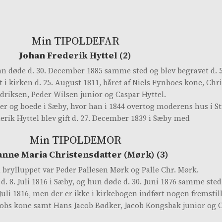
Min TIPOLDEFAR
Johan Frederik Hyttel (2)
 han døde d. 30. December 1885 samme sted og blev begravet d. 5
 kirken d. 25. August 1811, båret af Niels Fynboes kone, Chris
riksen, Peder Wilsen junior og Caspar Hyttel.
ker og boede i Sæby, hvor han i 1844 overtog moderens hus i S
erik Hyttel blev gift d. 27. December 1839 i Sæby med
Min TIPOLDEMOR
anne Maria Christensdatter (Mørk) (3)
 brylluppet var Peder Pallesen Mørk og Palle Chr. Mørk.
. 8. Juli 1816 i Sæby, og hun døde d. 30. Juni 1876 samme sted o
uli 1816, men der er ikke i kirkebogen indført nogen fremstil
bs kone samt Hans Jacob Bødker, Jacob Kongsbak junior og C